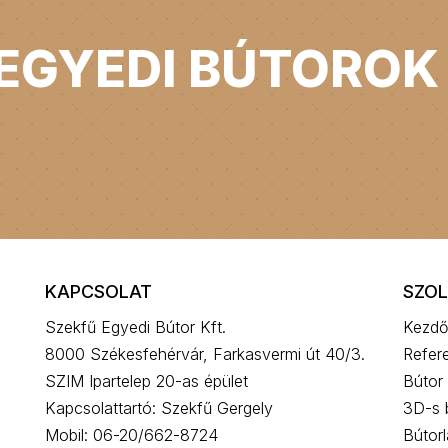
 EGYEDI BÚTOROK
KAPCSOLAT
SZOL
Szekfű Egyedi Bútor Kft.
Kezdő
8000 Székesfehérvár, Farkasvermi út 40/3.
Refer
SZIM Ipartelep 20-as épület
Bútor 
Kapcsolattartó: Szekfű Gergely
3D-s 
Mobil: 06-20/662-8724
Bútor