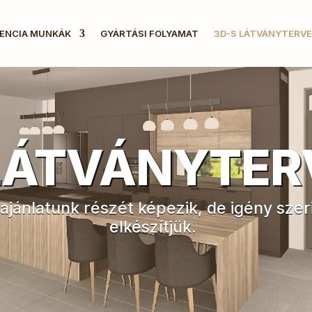
ENCIA MUNKÁK
GYÁRTÁSI FOLYAMAT
3D-S LÁTVÁNYTERV
LÁTVÁNYTER
ajánlatunk részét képezik, de igény szeri
elkészítjük.