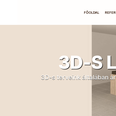
FŐOLDAL
REFER
3D-S 
3D-s terveink általában ár