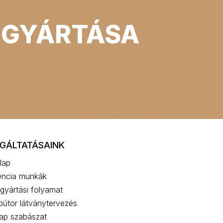
 GYÁRTÁSA
GÁLTATÁSAINK
lap
encia munkák
gyártási folyamat
bútor látványtervezés
lap szabászat