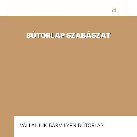
BÚTORLAP SZABÁSZAT
VÁLLALJUK BÁRMILYEN BÚTORLAP: