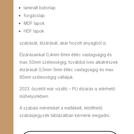
laminált bútorlap
forgácslap
MDF lapok
HDF lapok
szabását, élzárását, akár hozott anyagból is.
Élzárásainkat 0,4mm-6mm élléc vastagságig és
max. 50mm szélességig, továbbá íves alkatrészek
élzárását 0,5mm-3mm élléc vastagságig és max.
65mm szélességig vállaljuk.
2023. őszétől már vízálló – PU élzárás is elérhető
műhelyünkben.
A szabási méreteket a mellékelt, letölthető
szabásjegyzék táblázatban kérnénk megadni.: