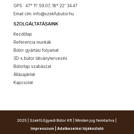
GPS : 47° 11' 59.07, 18° 22' 34.47
Email cím: info@szekfubutor.hu
SZOLGÁLTATÁSAINK
Kezdőlap
Referencia munkák
Bútor gyártási folyamat
3D-s bútor látványtervezés
Bútorlap szabászat
Állásajánlat
Kapcsolat
2025 | Szekfű Egyedi Bútor Kft | Minden jog fenntartva |
Impresszum |
Adatkezelési tájékoztató