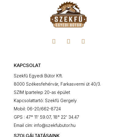
KAPCSOLAT
Szekfű Egyedi Bútor Kft.
8000 Székesfehérvár, Farkasvermi út 40/3.
SZIM Ipartelep 20-as épület
Kapcsolattartó: Szekfű Gergely
Mobil: 06-20/662-8724
GPS : 47° 11' 59.07, 18° 22' 34.47
Email cím: info@szekfubutor.hu
SZOLGÁLTATÁSAINK